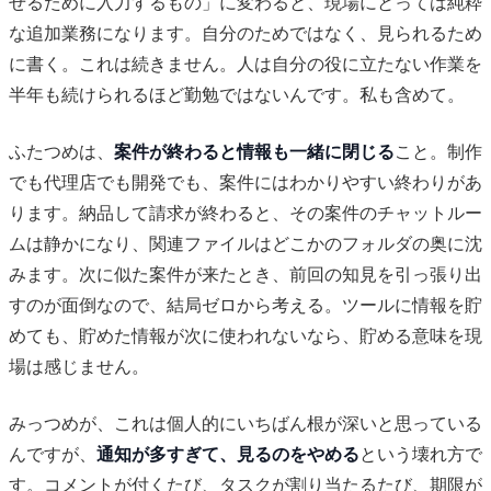
せるために入力するもの」に変わると、現場にとっては純粋
な追加業務になります。自分のためではなく、見られるため
に書く。これは続きません。人は自分の役に立たない作業を
半年も続けられるほど勤勉ではないんです。私も含めて。
ふたつめは、
案件が終わると情報も一緒に閉じる
こと。制作
でも代理店でも開発でも、案件にはわかりやすい終わりがあ
ります。納品して請求が終わると、その案件のチャットルー
ムは静かになり、関連ファイルはどこかのフォルダの奥に沈
みます。次に似た案件が来たとき、前回の知見を引っ張り出
すのが面倒なので、結局ゼロから考える。ツールに情報を貯
めても、貯めた情報が次に使われないなら、貯める意味を現
場は感じません。
みっつめが、これは個人的にいちばん根が深いと思っている
んですが、
通知が多すぎて、見るのをやめる
という壊れ方で
す。コメントが付くたび、タスクが割り当たるたび、期限が