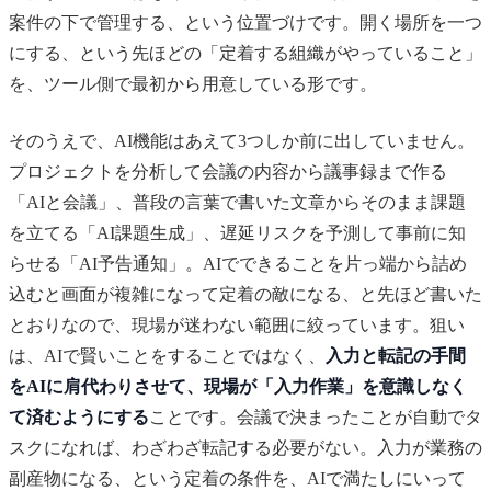
案件の下で管理する、という位置づけです。開く場所を一つ
にする、という先ほどの「定着する組織がやっていること」
を、ツール側で最初から用意している形です。
そのうえで、AI機能はあえて3つしか前に出していません。
プロジェクトを分析して会議の内容から議事録まで作る
「AIと会議」、普段の言葉で書いた文章からそのまま課題
を立てる「AI課題生成」、遅延リスクを予測して事前に知
らせる「AI予告通知」。AIでできることを片っ端から詰め
込むと画面が複雑になって定着の敵になる、と先ほど書いた
とおりなので、現場が迷わない範囲に絞っています。狙い
は、AIで賢いことをすることではなく、
入力と転記の手間
をAIに肩代わりさせて、現場が「入力作業」を意識しなく
て済むようにする
ことです。会議で決まったことが自動でタ
スクになれば、わざわざ転記する必要がない。入力が業務の
副産物になる、という定着の条件を、AIで満たしにいって