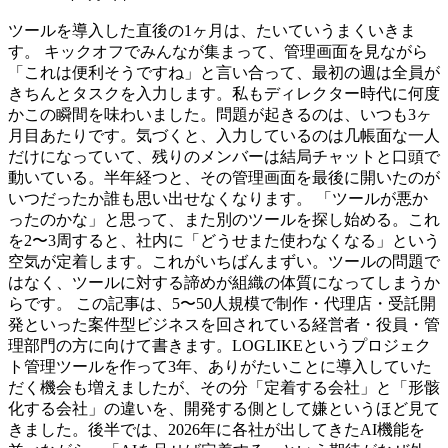
ツールを導入した直後の1ヶ月は、たいていうまくいきま
す。 キックオフでみんなが集まって、管理画面を見ながら
「これは便利そうですね」と言い合って、最初の週は全員が
きちんとタスクを入力します。私もディレクター時代に何度
かこの瞬間を味わいました。問題が起きるのは、いつも3ヶ
月目あたりです。気づくと、入力しているのは几帳面な一人
だけになっていて、残りのメンバーは結局チャットと口頭で
動いている。半年経つと、その管理画面を最後に開いたのが
いつだったか誰も思い出せなくなります。 「ツールが悪か
ったのかな」と思って、また別のツールを探し始める。これ
を2〜3周すると、社内に「どうせまた使わなくなる」という
空気が定着します。これがいちばんまずい。ツールの問題で
はなく、ツールに対する諦めが組織の体質になってしまうか
らです。 この記事は、5〜50人規模で制作・代理店・受託開
発といった案件型ビジネスを回されている経営者・役員・管
理部門の方に向けて書きます。LOGLIKEというプロジェク
ト管理ツールを作って3年、ありがたいことに導入していた
だく機会も増えましたが、その分「定着する会社」と「形骸
化する会社」の違いを、開発する側として嫌というほど見て
きました。後半では、2026年に各社が出してきたAI機能を