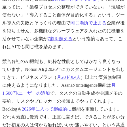
至っては、「業務プロセスの整理ができていない」「現場が
使わない」「導入すること自体が目的化する」という、ツー
ル導入の失敗とそっくりの理由で
同じ場所で止まる
企業が後
を絶ちません。多機能なグループウェアを入れたのに機能を
活かせていない企業が
7割を超える
という指摘もあって、こ
れはAIでも同じ轍を踏みます。
競合各社のAI機能も、純粋な性能としてはかなり良くなっ
ています。Notion AIは2026年にカスタムエージェントを出し
てきて、ビジネスプラン（
月20ドル/人
）以上で実質無制限
に使えるようになりました。Asanaのintelligence機能は
月
1,500円/ユーザーの追加
で、タスクの自動生成や会議メモの
要約、リスクやブロッカーの検知までやってくれます。
Backlogも
2026年に入って継続的に
機能を更新しています。
どれも素直に優秀です。正直に言えば、できることが多い分
だけ初見の人は何から触ればいいか迷いやすい、という共通