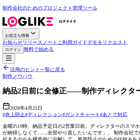
制作会社のためのプロジェクト管理ツール
お役立ち情報
お知らせ
リリースノート
ご利用ガイド
デモをリクエスト
無料で始める
ログイン
活用のヒント一覧に戻る
制作ノウハウ
納品2日前に全修正——制作ディレクタ
2026年4月21日
#
炎上防止
#
ディレクション
#
ガントチャート
#
あとで対応
金曜の19時、納品予定日の2営業日前。ディレクターのスマ
が納得しなくて……全部やり直したいんです」。 制作会社
起きるのかを構造的に分解して、再発防止のための仕組みを