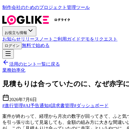
制作会社のためのプロジェクト管理ツール
お役立ち情報
お知らせ
リリースノート
ご利用ガイド
デモをリクエスト
無料で始める
ログイン
活用のヒント一覧に戻る
業務効率化
見積もりは合っていたのに、なぜ赤字
2026年7月6日
#
進行管理
#
AI予告通知
#
請求書管理
#
ダッシュボード
案件が終わって、経理から月次の数字が回ってきて、ふと気
を引っ張り出して見返しても、金額の組み方に大きな間違い
が、この「見積もりは合っていたのに赤字」というやつに、