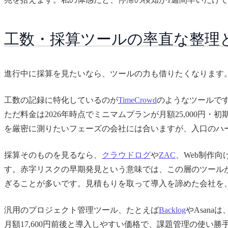
工数・採算ツールの率直な整理と
進行中に採算を見たいなら、ツールの力も借りたくなります
工数の記録に特化しているのが
TimeCrowd
のようなツールで
ただ料金は2026年時点でミニマムプランが月額25,000
を厳密に測りたいフェーズの会社には合いますが、入口のハ
採算そのものを見るなら、
クラウドログ
や
ZAC
、Web制作向
す。赤字リスクの早期発見という意味では、この層のツールが
ぎることが多いです。見積もりを取って導入を諦めた会社を
汎用のプロジェクト管理ツール、たとえば
Backlog
やAsan
月額17,600円前後と導入しやすい価格で、課題管理の使