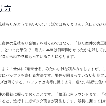
り方
見積もりがどうでもいいという話ではありません。入口がガバ
た案件の見積もり金額」を引くのではなく、「似た案件の実工
カ月、といった単位で、過去に本当は何時間かかったかを残して
ゼロから勘で見積もっていることになります。
。よく「全体に2割乗せる」みたいな雑な積み方をしますが、
けにバッファを寄せる方法です。要件が固まっていない初期フ
ーズは薄くする。バッファは均等に撒くより、危ない場所に集
件の最初に握っておくことです。「修正は何ラウンドまで」「
すると、進行中に必ずタダ働きが発生します。最初に握ってお