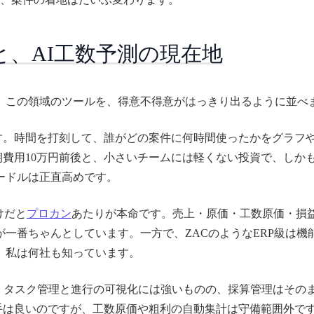
、AI工数予測の現在地
。この領域のツールを、得意不得意がはっきり出るように並べ
す。時間を打刻して、誰がどの案件に何時間使ったかをグラフや
円・初期費用10万円前後と、小さいチームには軽くない投資で、
ードルは正直高めです。
けだと
プロカン
あたりが本命です。売上・原価・工数原価・損
一番ちゃんとしています。一方で、ZACのようなERP級は機
、私は何社も知っています。
aは、タスク管理と進行の可視化には強いものの、採算管理はそのまま
い勝手は良いのですが、工数原価や粗利の自動集計は守備範囲外