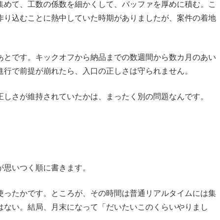
集めて、工数の係数を細かくして、バッファを厚めに積む。こ
作り込むことに熱中していた時期がありましたが、案件の着地
あとです。キックオフから納品までの数週間から数カ月のあい
進行で前提が崩れたら、入口の正しさは守られません。
正しさが維持されていたかは、まったく別の問題なんです。
が思いつく順に書きます。
使ったかです。ところが、その時間は普通リアルタイムには集
はない。結局、月末になって「だいたいこのくらいやりまし