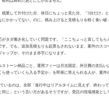
、粗利は締めたあとにしか出ません。
残業して片付けた分、休日にちょっと見た分、「5分だけ」と
なにかかってない」のに、積み上げると見積もりを軽く食い破
応がタダ働き化していく問題です。「ここちょっと直してもら
です。でも、追加見積もりも起票もされないまま、案件のスコ
ギャップが、そのまま赤字になります。
ルストーン納品ごと、運用フィーは月次固定、外注費の支払い
くら使っていくら入る予定か」を即座に答えられる人が、案件
しているのは、全部「進行中はリアルタイムに見えず、終わっ
と同じ」という言い方があるそうですが、受託の現場感覚とし