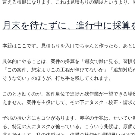
言える根拠になります。これは見積もりの精度というより、
月末を待たずに、進行中に採算
本題はここです。見積もりを入口でちゃんと作ったら、あと
具体的にやることは、案件の採算を「週次で雑に見る」習慣
「この案件、想定よりこの工程が伸びてないか」「追加対応
そうな匂い」のほうが、打ち手を残してくれます。
このとき効くのが、案件単位で進捗と残作業が一望できる場
えません。案件を主役にして、その下にタスク・校正・請求
予兆の拾い方にもコツがあります。赤字の予兆は、たいてい
る、特定の人にタスクが偏っている。こういう兆候は、原価
兆を拾えます。私の体感だと、停滞の検知が1週間早いだけ