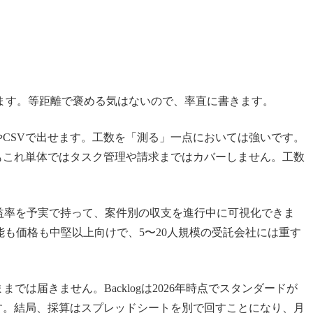
ます。等距離で褒める気はないので、率直に書きます。
CSVで出せます。工数を「測る」一点においては強いです。
しかもこれ単体ではタスク管理や請求まではカバーしません。工数
益率を予実で持って、案件別の収支を進行中に可視化できま
能も価格も中堅以上向けで、5〜20人規模の受託会社には重す
では届きません。Backlogは2026年時点でスタンダードが
です。結局、採算はスプレッドシートを別で回すことになり、月