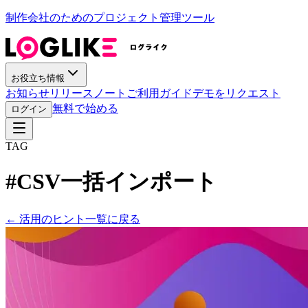
制作会社のためのプロジェクト管理ツール
お役立ち情報
お知らせ
リリースノート
ご利用ガイド
デモをリクエスト
無料で始める
ログイン
TAG
#
CSV一括インポート
←
活用のヒント一覧に戻る