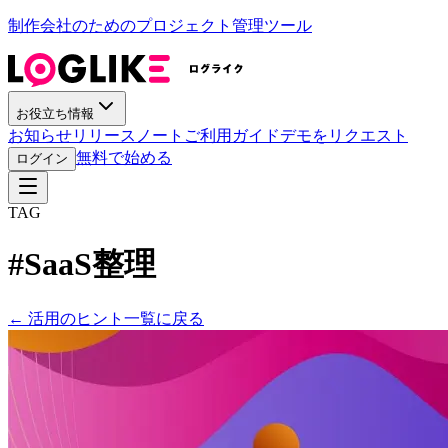
制作会社のためのプロジェクト管理ツール
お役立ち情報
お知らせ
リリースノート
ご利用ガイド
デモをリクエスト
無料で始める
ログイン
TAG
#
SaaS整理
←
活用のヒント一覧に戻る