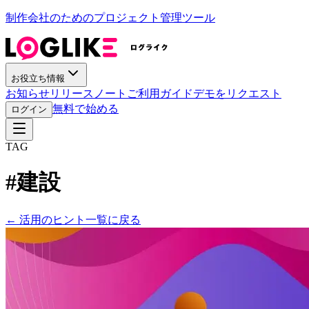
制作会社のためのプロジェクト管理ツール
お役立ち情報
お知らせ
リリースノート
ご利用ガイド
デモをリクエスト
無料で始める
ログイン
TAG
#
建設
←
活用のヒント一覧に戻る